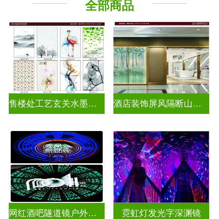
全部商品
千层深渊镜
其它玻璃
售楼处工艺玄关水墨山水画玻璃
酒店装饰屏风隔断山水画玻璃
网红酒吧隧道镜户外门头招牌深渊镜千层镜
霓虹灯发光字深渊镜