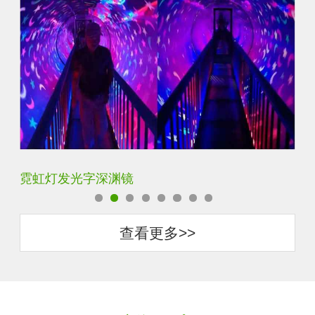
霓虹灯发光字深渊镜
K
查看更多>>