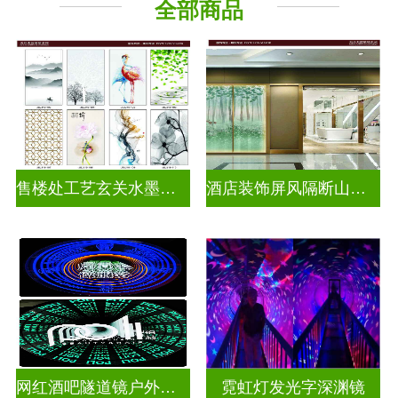
全部商品
千层深渊镜
其它玻璃
售楼处工艺玄关水墨山水画玻璃
酒店装饰屏风隔断山水画玻璃
网红酒吧隧道镜户外门头招牌深渊镜千层镜
霓虹灯发光字深渊镜