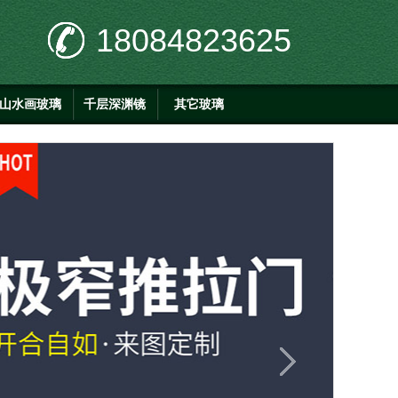
18084823625
山水画玻璃
千层深渊镜
其它玻璃