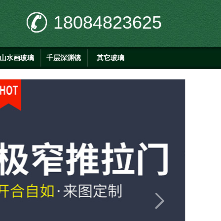
18084823625
山水画玻璃
千层深渊镜
其它玻璃