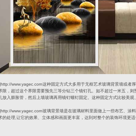
]http://www.yagec.com这种固定方式大多用于无框艺术玻璃背
界限，超过这个界限需要预先三等分钻三个镜钉孔。如不超过一米五，则
孔放入膨胀管，然后上墙玻璃再用镜钉螺钉固定。这种固定方式比较美观
]http://www.yagec.com玻璃背景墙是在玻璃材料里面做上一些
术的处理,让它的效果、立体感和画面更丰富，达到对整个的装饰环境更适