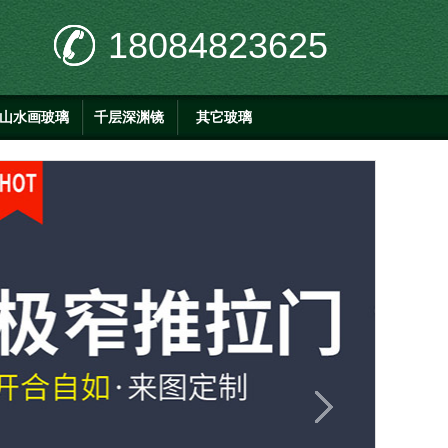
18084823625
山水画玻璃
千层深渊镜
其它玻璃