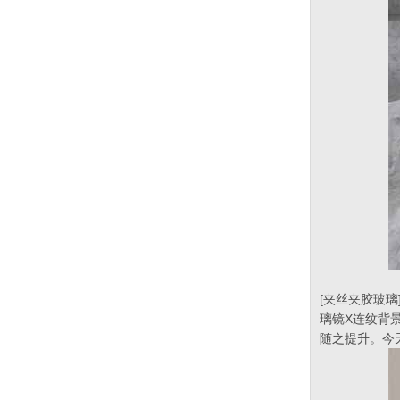
[夹丝夹胶玻璃
璃镜X连纹背
随之提升。今天