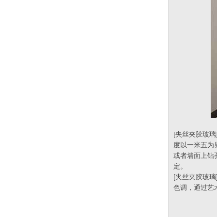
[夹丝夹胶玻璃
度以一米五为
或者墙面上钻
定。
[夹丝夹胶玻璃
色调，通过艺