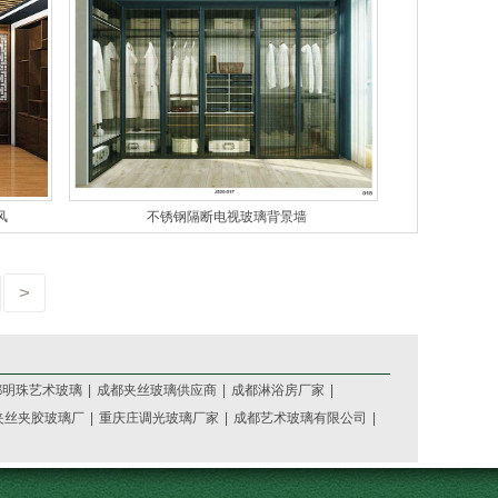
风
不锈钢隔断电视玻璃背景墙
>
都明珠艺术玻璃
|
成都夹丝玻璃供应商
|
成都淋浴房厂家
|
夹丝夹胶玻璃厂
|
重庆庄调光玻璃厂家
|
成都艺术玻璃有限公司
|