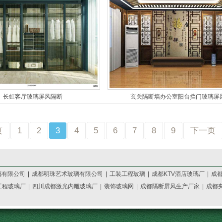
长虹客厅玻璃屏风隔断
玄关隔断墙办公室阳台挡门玻璃屏
页
1
2
3
4
5
6
7
8
9
下一页
璃有限公司
|
成都明珠艺术玻璃有限公司
|
工装工程玻璃
|
成都KTV酒店玻璃厂
|
成
工程玻璃厂
|
四川成都激光内雕玻璃厂
|
装饰玻璃网
|
成都隔断屏风生产厂家
|
成都